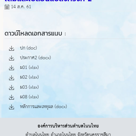
14 ส.ค. 61
ดาวน์โหลดเอกสารแนบ :
ปก (doc)
ประกาศ2 (docx)
ผ01 (xlsx)
ผ02 (xlsx)
ผ03 (xlsx)
ผ08 (xlsx)
หลักการและเหตุผล (docx)
องค์การบริหารส่วนตำบลโนนไทย
ตำบลโนนไทย อำเภอโนนไทย จังหวัดนครราชสีมา