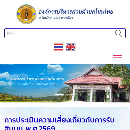
Previous
Next
การประเมินความเสี่ยงเกี่ยวกับการรับ
สินบน พ.ศ.2569