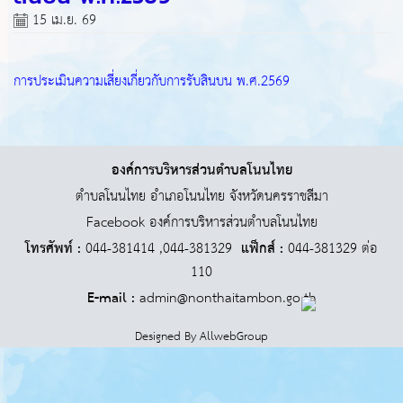
15 เม.ย. 69
การประเมินความเสี่ยงเกี่ยวกับการรับสินบน พ.ศ.2569
องค์การบริหารส่วนตำบลโนนไทย
ตำบลโนนไทย อำเภอโนนไทย จังหวัดนครราชสีมา
Facebook องค์การบริหารส่วนตำบลโนนไทย
โทรศัพท์ :
044-381414 ,044-381329
แฟ็กส์ :
044-381329 ต่อ
110
E-mail :
admin@nonthaitambon.go.th
Designed By
AllwebGroup