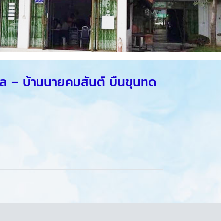
ล – บ้านนายคมสันต์ บืนขุนทด