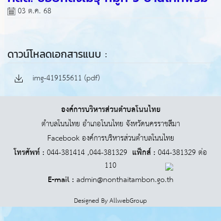
03 ต.ค. 68
ดาวน์โหลดเอกสารแนบ :
img-419155611 (pdf)
องค์การบริหารส่วนตำบลโนนไทย
ตำบลโนนไทย อำเภอโนนไทย จังหวัดนครราชสีมา
Facebook องค์การบริหารส่วนตำบลโนนไทย
โทรศัพท์ :
044-381414 ,044-381329
แฟ็กส์ :
044-381329 ต่อ
110
E-mail :
admin@nonthaitambon.go.th
Designed By
AllwebGroup