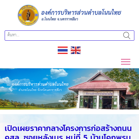
Previous
Next
เปิดเผยราคากลางโครงการก่อสร้างถนน
คสล. ซอยหลังเมรุ หมู่ที่ 5 บ้านโคกพรม