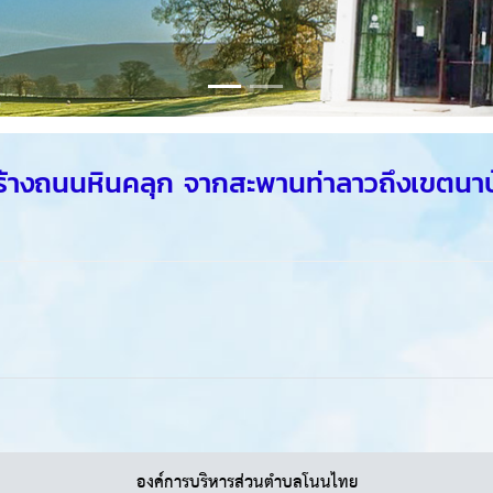
้างถนนหินคลุก จากสะพานท่าลาวถึงเขตนาบ
องค์การบริหารส่วนตำบลโนนไทย