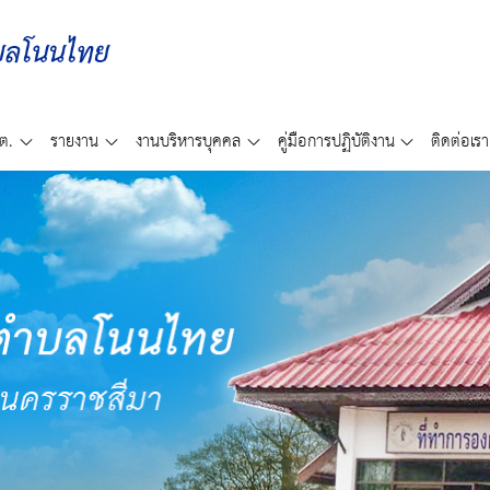
ต.
รายงาน
งานบริหารบุคคล
คู่มือการปฏิบัติงาน
ติดต่อเรา