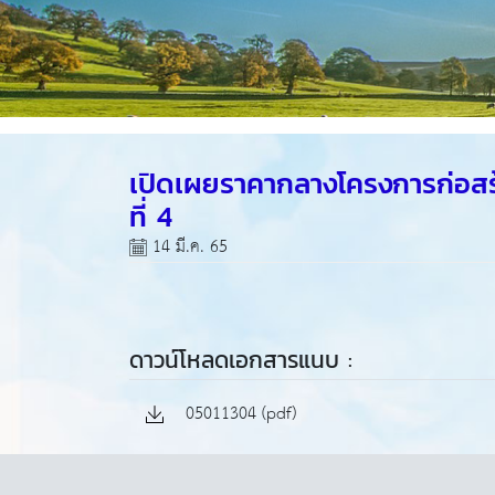
เปิดเผยราคากลางโครงการก่อสร
ที่ 4
14 มี.ค. 65
ดาวน์โหลดเอกสารแนบ :
05011304 (pdf)