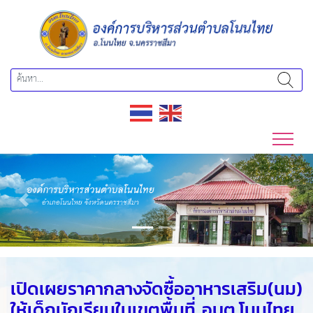
Previous
Next
เปิดเผยราคากลางจัดซื้ออาหารเสริม(นม)
ให้เด็กนักเรียนในเขตพื้นที่ อบต.โนนไทย