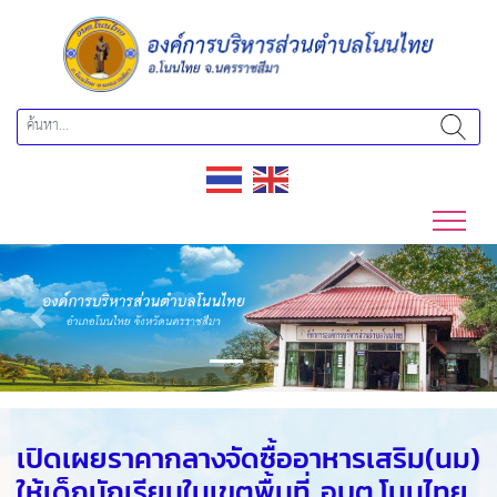
Previous
Next
เปิดเผยราคากลางจัดซื้ออาหารเสริม(นม)
ให้เด็กนักเรียนในเขตพื้นที่ อบต.โนนไทย