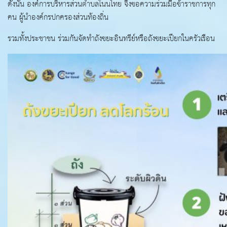
ดังนั้น องค์การบริหารส่วนตำบลโนนไทย จึงขอความร่วมมือข้าราชการทุก
คน ผู้นำองค์กรปกครองส่วนท้องถิ่น
รวมทั้งประชาชน ร่วมกันจัดทำถังขยะอินทรีย์หรือถังขยะเปียกในครัวเรือน